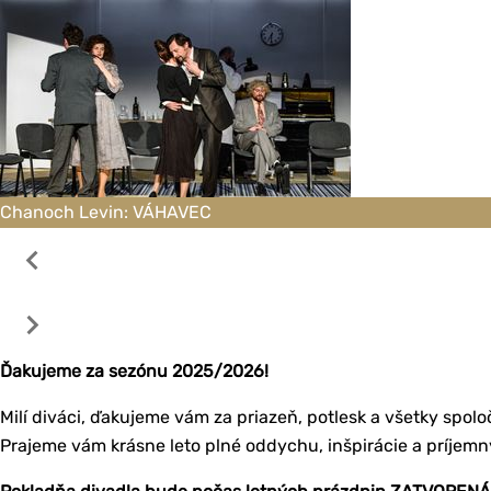
Chanoch Levin: VÁHAVEC
Ďakujeme za sezónu 2025/2026!
Milí diváci, ďakujeme vám za priazeň, potlesk a všetky spol
Prajeme vám krásne leto plné oddychu, inšpirácie a príjemný