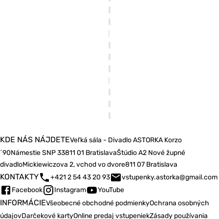
KDE NÁS NÁJDETE
Veľká sála - Divadlo ASTORKA Korzo
´90
Námestie SNP 33
811 01 Bratislava
Štúdio A2 Nové župné
divadlo
Mickiewiczova 2, vchod vo dvore
811 07 Bratislava
KONTAKTY
+421 2 54 43 20 93
vstupenky.astorka@gmail.com
Facebook
Instagram
YouTube
INFORMÁCIE
Všeobecné obchodné podmienky
Ochrana osobných
údajov
Darčekové karty
Online predaj vstupeniek
Zásady používania